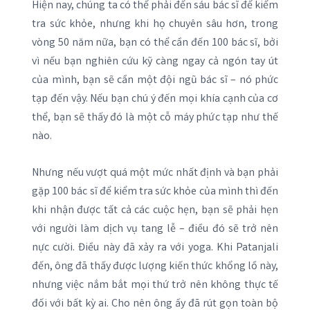
Hiện nay, chúng ta có thể phải đến sáu bác sĩ để kiểm
tra sức khỏe, nhưng khi họ chuyên sâu hơn, trong
vòng 50 năm nữa, bạn có thể cần đến 100 bác sĩ, bởi
vì nếu bạn nghiên cứu kỹ càng ngay cả ngón tay út
của mình, bạn sẽ cần một đội ngũ bác sĩ – nó phức
tạp đến vậy. Nếu bạn chú ý đến mọi khía cạnh của cơ
thể, bạn sẽ thấy đó là một cỗ máy phức tạp như thế
nào.
Nhưng nếu vượt quá một mức nhất định và bạn phải
gặp 100 bác sĩ để kiểm tra sức khỏe của mình thì đến
khi nhận được tất cả các cuộc hẹn, bạn sẽ phải hẹn
với người làm dịch vụ tang lễ – điều đó sẽ trở nên
nực cười. Điều này đã xảy ra với yoga. Khi Patanjali
đến, ông đã thấy được lượng kiến ​​thức khổng lồ này,
nhưng việc nắm bắt mọi thứ trở nên không thực tế
đối với bất kỳ ai. Cho nên ông ấy đã rút gọn toàn bộ