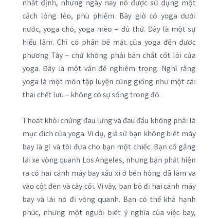
nhất định, nhưng ngày nay nó được sử dụng một
cách lỏng lẻo, phù phiếm. Bây giờ có yoga dưới
nước, yoga chó, yoga mèo – đủ thứ. Đây là một sự
hiểu lầm. Chỉ có phần bề mặt của yoga đến được
phương Tây – chứ không phải bản chất cốt lõi của
yoga. Đây là một vấn đề nghiêm trọng. Nghĩ rằng
yoga là một môn tập luyện cũng giống như một cái
thai chết lưu – không có sự sống trong đó.
Thoát khỏi chứng đau lưng và đau đầu không phải là
mục đích của yoga. Ví dụ, giả sử bạn không biết máy
bay là gì và tôi đưa cho bạn một chiếc. Bạn cố gắng
lái xe vòng quanh Los Angeles, nhưng bạn phát hiện
ra có hai cánh máy bay xấu xí ở bên hông đã làm va
vào cột đèn và cây cối. Vì vậy, bạn bỏ đi hai cánh máy
bay và lái nó đi vòng quanh. Bạn có thể khá hạnh
phúc, nhưng một người biết ý nghĩa của việc bay,