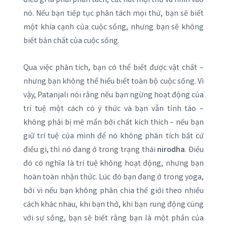
điều gì là phải phân tách, cắt nát mọi thứ và nhìn vào
nó. Nếu bạn tiếp tục phân tách mọi thứ, bạn sẽ biết
một khía cạnh của cuộc sống, nhưng bạn sẽ không
biết bản chất của cuộc sống.
Qua việc phân tích, bạn có thể biết được vật chất –
nhưng bạn không thể hiểu biết toàn bộ cuộc sống. Vì
vậy, Patanjali nói rằng nếu bạn ngừng hoạt động của
trí tuệ một cách có ý thức và bạn vẫn tỉnh táo –
không phải bị mê mẩn bởi chất kích thích – nếu bạn
giữ trí tuệ của mình để nó không phân tích bất cứ
điều gì, thì nó đang ở trong trạng thái
nirodha
. Điều
đó có nghĩa là trí tuệ không hoạt động, nhưng bạn
hoàn toàn nhận thức. Lúc đó bạn đang ở trong yoga,
bởi vì nếu bạn không phân chia thế giới theo nhiều
cách khác nhau, khi bạn thở, khi bạn rung động cùng
với sự sống, bạn sẽ biết rằng bạn là một phần của