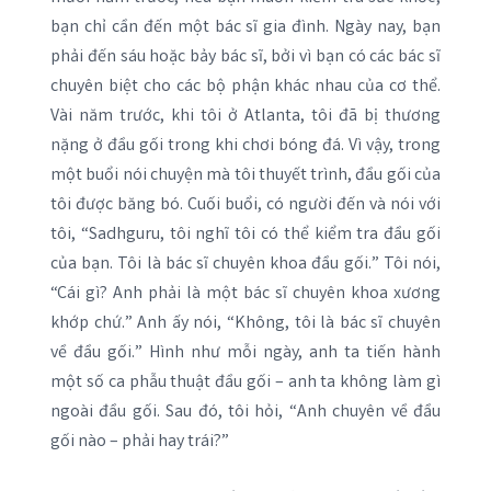
bạn chỉ cần đến một bác sĩ gia đình. Ngày nay, bạn
phải đến sáu hoặc bảy bác sĩ, bởi vì bạn có các bác sĩ
chuyên biệt cho các bộ phận khác nhau của cơ thể.
Vài năm trước, khi tôi ở Atlanta, tôi đã bị thương
nặng ở đầu gối trong khi chơi bóng đá. Vì vậy, trong
một buổi nói chuyện mà tôi thuyết trình, đầu gối của
tôi được băng bó. Cuối buổi, có người đến và nói với
tôi, “Sadhguru, tôi nghĩ tôi có thể kiểm tra đầu gối
của bạn. Tôi là bác sĩ chuyên khoa đầu gối.” Tôi nói,
“Cái gì? Anh phải là một bác sĩ chuyên khoa xương
khớp chứ.” Anh ấy nói, “Không, tôi là bác sĩ chuyên
về đầu gối.” Hình như mỗi ngày, anh ta tiến hành
một số ca phẫu thuật đầu gối – anh ta không làm gì
ngoài đầu gối. Sau đó, tôi hỏi, “Anh chuyên về đầu
gối nào – phải hay trái?”