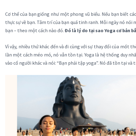
Cơ thể của bạn giống như một phong vũ biểu. Nếu bạn biết cá
thực sự về bạn. Tâm trí của bạn quá tinh ranh. Mỗi ngày nó nói m
bạn – theo một cách nào đó.
Đó là lý do tại sao Yoga cơ bản bắ
Vì vậy, nhiều thứ khác đến và đi cùng với sự thay đổi của mốt 
lần một cách méo mó, nó vẫn tồn tại. Yoga là hệ thống duy nhấ
vào cổ người khác và nói: “Bạn phải tập yoga”. Nó đã tồn tại và 