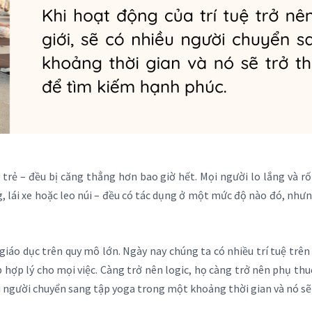
 trẻ – đều bị căng thẳng hơn bao giờ hết. Mọi người lo lắng và r
, lái xe hoặc leo núi – đều có tác dụng ở một mức độ nào đó, như
giáo dục trên quy mô lớn. Ngày nay chúng ta có nhiều trí tuệ trên 
ợp lý cho mọi việc. Càng trở nên logic, họ càng trở nên phụ thu
ều người chuyển sang tập yoga trong một khoảng thời gian và nó s