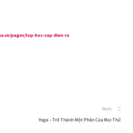
sha.vn/pages/lop-hoc-sap-dien-ra
Next
Yoga – Trở Thành Một Phần Của Mọi Thứ