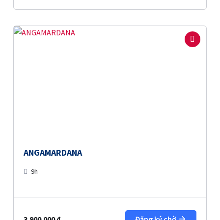
ANGAMARDANA
9h
3.900.000
₫
Đăng ký chờ