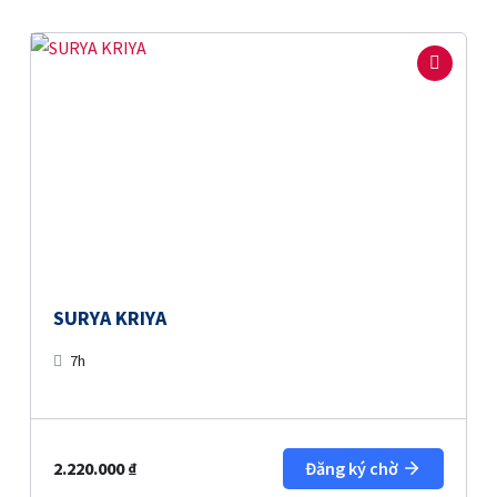
SURYA KRIYA
7h
2.220.000
₫
Đăng ký chờ