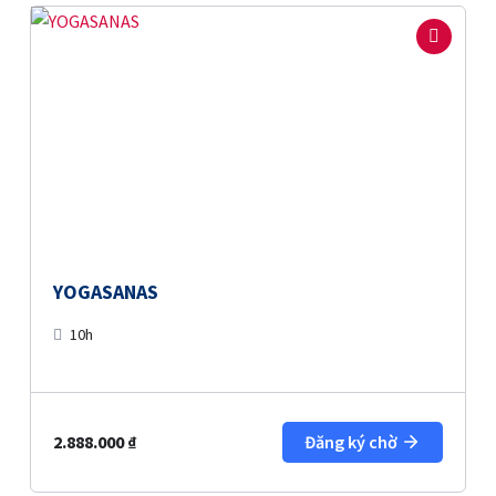
YOGASANAS
10h
2.888.000
₫
Đăng ký chờ