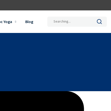
Search
ọc Yoga
Blog
for: