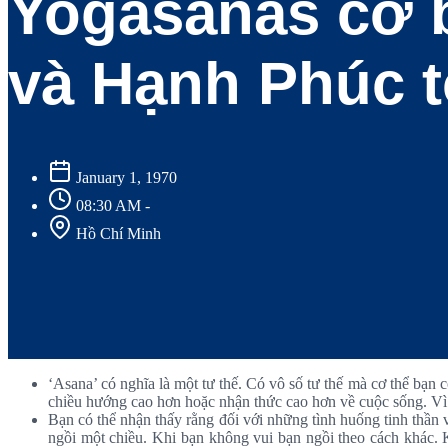
Yogasanas cơ 
và Hạnh Phúc t
January 1, 1970
08:30 AM -
Hồ Chí Minh
‘Asana’ có nghĩa là một tư thế. Có vô số tư thế mà cơ thể bạn 
chiều hướng cao hơn hoặc nhận thức cao hơn về cuộc sống. Vì 
Bạn có thể nhận thấy rằng đối với những tình huống tinh thần 
ngồi một chiều. Khi bạn không vui bạn ngồi theo cách khác. Kh