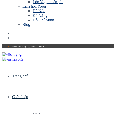
Lớp Yoga miễn phí
Lịch học Yoga
Hà Nội
Đà Nẵng
Hồ Chí Minh
Blog
viisha.vn@gmail.com
Trang chủ
Giới thiệu