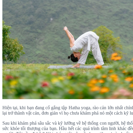
Hiện tại, khi bạn đang cố gắng tập Hatha yoga, rào cản lớn nhất chín
lại trở thành vật cản, đơn giản vì họ chưa khám phá nó một cách kỹ l
Sau khi khám phá sâu sắc và kỹ lưỡng về hệ thống con người, hệ thốn
sức khỏe tối thượng của bạn. Hầu hết các quá trình tâm linh khác đ