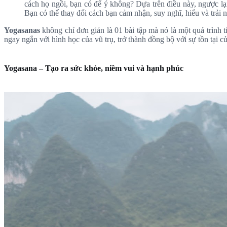
cách họ ngồi, bạn có để ý không? Dựa trên điều này, ngược lạ
Bạn có thể thay đổi cách bạn cảm nhận, suy nghĩ, hiểu và trải
Yogasanas
không chỉ đơn giản là 01 bài tập mà nó là một quá trình 
ngay ngắn với hình học của vũ trụ, trở thành đồng bộ với sự tồn tại c
Yogasana – Tạo ra sức khỏe, niềm vui và hạnh phúc