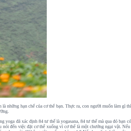
h là những hạn chế của cơ thể bạn. Thực ra, con người muốn làm gì thì 
ưỡng.
g yoga đã xác định 84 tư thế là yogasana, 84 tư thế mà qua đó bạn có 
ều nói đến việc đặt cơ thể xuống vì cơ thể là một chướng ngại vật. Nế