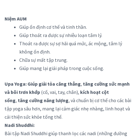
Niệm AUM
Giúp ổn định cơ thể và tinh thần.
Giúp thoát ra được sự nhiễu loạn tâm lý.
Thoát ra được sự sợ hãi quá mức, ác mộng, tâm lý
không ổn định.
Chữa sự mất tập trung.
Giúp mang lại giải pháp trong cuộc sống.
Upa Yoga: G
iúp
giải tỏa căng thẳng
,
tăng cường sức mạnh
và bôi trơn khớp
(cổ, vai, tay, chân),
kích hoạt cột
sống
,
tăng cường năng lượng
, và chuẩn bị cơ thể cho các bài
tập yoga sâu hơn, mang lại cảm giác nhẹ nhàng, linh hoạt và
cải thiện sức khỏe tổng thể.
Nadi Shuddhi:
Bài tập Nadi Shuddhi giúp thanh lọc các nadi (những đường