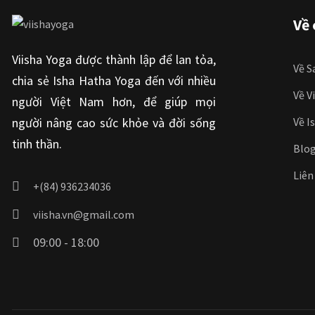
Về 
Viisha Yoga được thành lập để lan tỏa,
Về S
chia sẻ Isha Hatha Yoga đến với nhiều
Về V
người Việt Nam hơn, để giúp mọi
người nâng cao sức khỏe và đời sống
Về I
tinh thần.
Blo
Liên
+(84) 936234036
viisha.vn@gmail.com
09:00 - 18:00