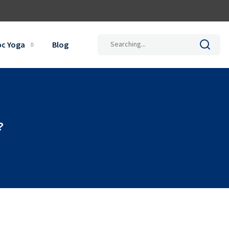
Search
ọc Yoga
Blog
for:
?