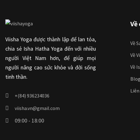
Về 
Viisha Yoga được thành lập để lan tỏa,
Về S
chia sẻ Isha Hatha Yoga đến với nhiều
Về V
người Việt Nam hơn, để giúp mọi
người nâng cao sức khỏe và đời sống
Về I
tinh thần.
Blo
Liên
+(84) 936234036
viisha.vn@gmail.com
09:00 - 18:00